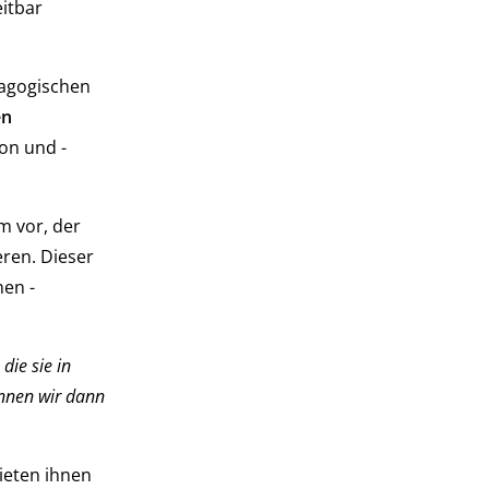
itbar
dagogischen
en
on und -
m vor, der
eren. Dieser
nen -
die sie in
önnen wir dann
ieten ihnen