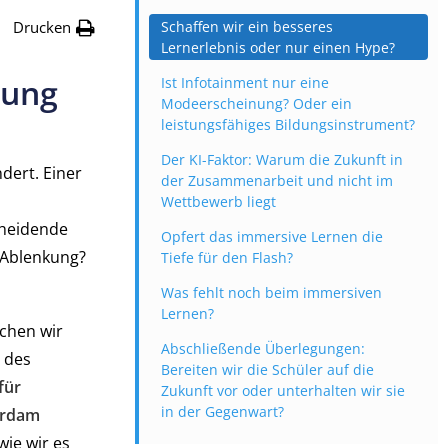
Drucken
Schaffen wir ein besseres
Lernerlebnis oder nur einen Hype?
dung
Ist Infotainment nur eine
Modeerscheinung? Oder ein
leistungsfähiges Bildungsinstrument?
Der KI-Faktor: Warum die Zukunft in
dert. Einer
der Zusammenarbeit und nicht im
Wettbewerb liegt
cheidende
Opfert das immersive Lernen die
e Ablenkung?
Tiefe für den Flash?
Was fehlt noch beim immersiven
Lernen?
chen wir
Abschließende Überlegungen:
r des
Bereiten wir die Schüler auf die
für
Zukunft vor oder unterhalten wir sie
in der Gegenwart?
erdam
wie wir es