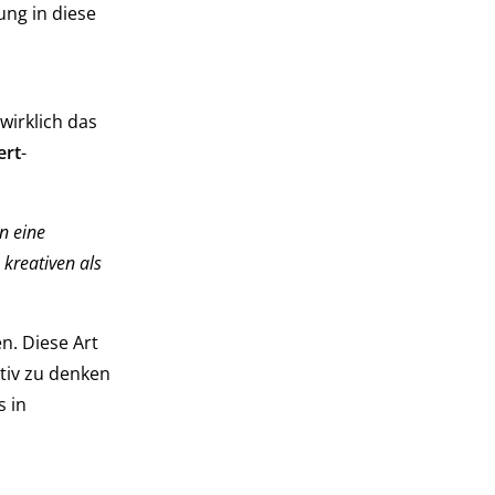
ung in diese
wirklich das
ert
-
n eine
kreativen als
en. Diese Art
ativ zu denken
s in