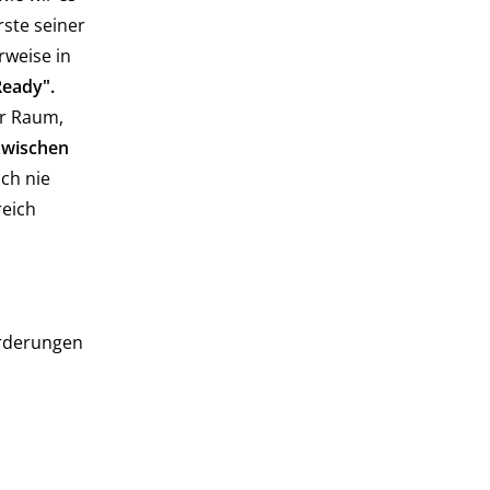
rste seiner
rweise in
Ready".
er Raum,
zwischen
ch nie
reich
orderungen