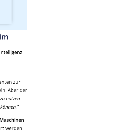
 im
Intelligenz
r
enten zur
ln. Aber der
 zu nutzen.
 können."
t Maschinen
ert werden