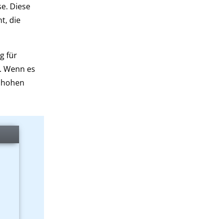
e. Diese
t, die
g für
. Wenn es
m hohen