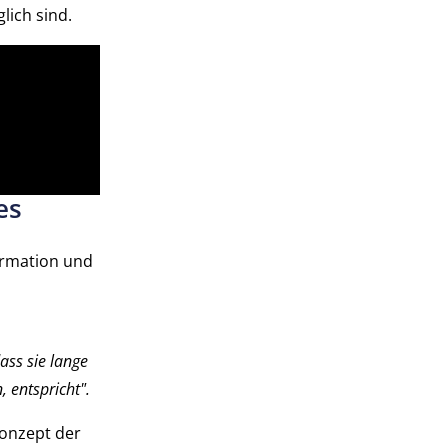
lich sind.
es
ormation und
ass sie lange
 entspricht".
Konzept der