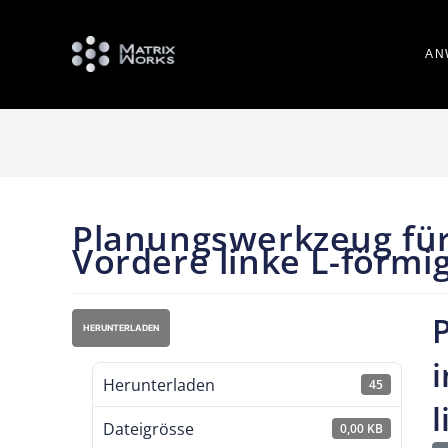
AN
Planungswerkzeug für
Vordere linke L-förm
HERUNTERLADEN
i
Herunterladen
45
l
Dateigrösse
0,00 KB