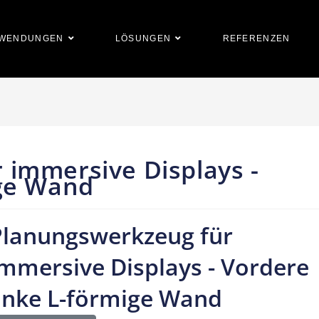
WENDUNGEN
LÖSUNGEN
REFERENZEN
 immersive Displays -
ige Wand
Planungswerkzeug für
mmersive Displays - Vordere
inke L-förmige Wand