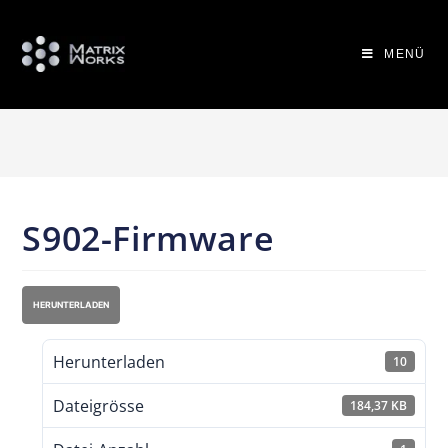
MENÜ
S902-Firmware
HERUNTERLADEN
Herunterladen
10
Dateigrösse
184,37 KB