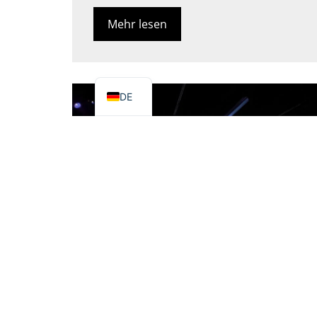
Mehr lesen
FR
IT
EN
DE
Projektion auf eine gekrümmte
Oberfläche (Edge Blended)