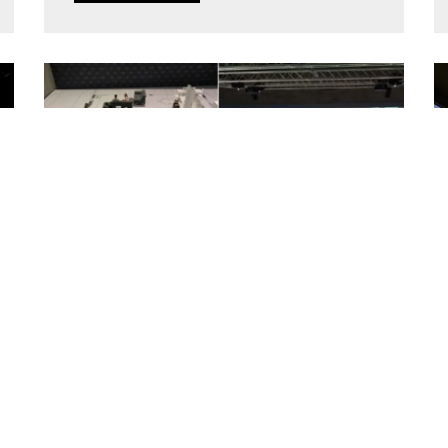
Grand espace Projection au sol
Une conception de référence pour la
projection d'un sol dans un grand