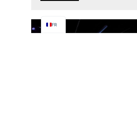
IT
EN
FR
Projection d'un bord sur une surface
courbe
Voici la conception de référence pour la