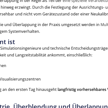
lappung in der Regel als Teil der
eine spezielle Verarbeit
 hinweg erzwingt. Durch die Festlegung der Ausrichtungs-
rhersehbar und nicht vom Gerätezustand oder einer Neukalib
trie und Überlappung in der Praxis umgesetzt werden in
Mul
igem Systemverhalten.
t ist
, Simulationsingenieure und technische Entscheidungsträger
it und Langzeitstabilität ankommt, einschließlich:
chen
Visualisierungszentren
g an den ersten Tag hinausgeht
langfristig vorhersehbares
ie, Überblendung und Überlappung