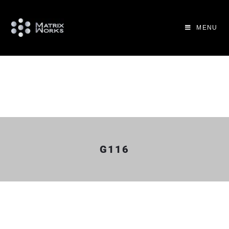
MENU
G116