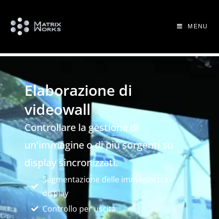
MENU
Elaborazione di
videowall
Controllare la gestione di
un'immagine o di più sorgenti su
display sincronizzati.
Segmentazione delle immagini tra i
display
Controllo per uscita