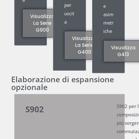
per
e
uscit
asim
Visualizza
a
metr
La Serie
G900
iche
Visualizza
La Serie
Visualizza
G400
G413
Elaborazione di espansione
opzionale
S902 per 
S902
composizi
più sorgen
commutaz