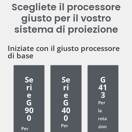
Scegliete il processore
giusto per il vostro
sistema di proiezione
Iniziate con il giusto processore
di base
Se
Se
G
ri
ri
41
e
e
3
G
G
Per
90
40
la
0
0
rota
Per
zion
Per