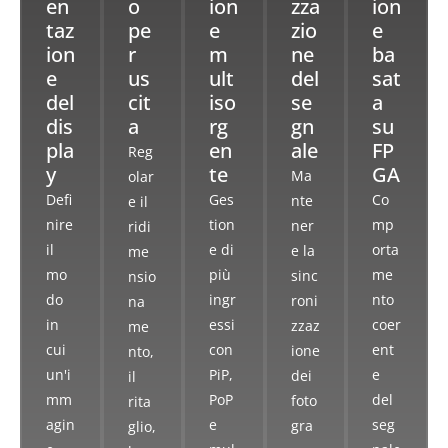
en
o
ion
zza
ion
taz
pe
e
zio
e
ion
r
m
ne
ba
e
us
ult
del
sat
del
cit
iso
se
a
dis
a
rg
gn
su
pla
en
ale
FP
Reg
y
te
GA
Ma
olar
Defi
Ges
Co
nte
e il
nire
tion
mp
ner
ridi
il
e di
orta
e la
me
mo
più
me
sinc
nsio
do
ingr
nto
roni
na
in
essi
coer
zzaz
me
cui
con
ent
ione
nto,
un'i
PiP,
e
dei
il
mm
PoP
del
foto
rita
agin
e
seg
gra
glio,