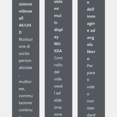
siste
e
sistemi
mi
dell'
videow
mul
imm
all
ti-
agin
4K/UH
displ
e ad
D
ay
ang
Risoluzi
WU
olo
one di
XGA
liber
uscita
Cont
o
person
rollo
Per
alizzata
del
pare
,
vide
ti
multivi
owal
vide
ew,
l ed
o
commu
elab
non
tazione
oraz
stan
continu
ione
dard
a