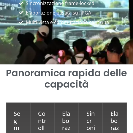
Sincronizzazione frame-locked
Elaborazione basata su FPGA
Multi-vista e commutazione continua
Panoramica rapida delle
capacità
Se
Co
Ela
Sin
Ela
g
ntr
bo
cr
bo
m
oll
raz
oni
raz