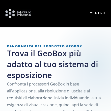
MENU
PANORAMICA DEL PRODOTTO GEOBOX
Trova il GeoBox più
adatto al tuo sistema di
esposizione
Confronta i processori GeoBox in base
all'applicazione, alla risoluzione di uscita e ai
requisiti di elaborazione. Inizia individuando la tua
esigenza di visualizzazione, quindi apri la serie di