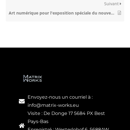
Suivant
Art numérique pour l'exposition spéciale du nouveau musée d'art de Karuizawa "Irreplaceable Things - Earth, Landscape, and Environment" (Choses irremplaçables - Terre, paysage et environnement).
Envoyez-nous un courriel à :
info@matrix-works.eu
Visite : De Donge 17 5684 PX Best
Pays-Bas
Enregistré : Westerlohof 6, 5688AW