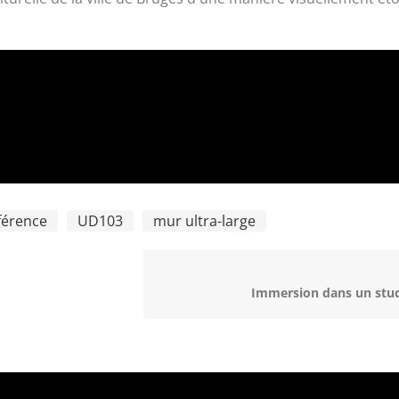
férence
UD103
mur ultra-large
Immersion dans un stu