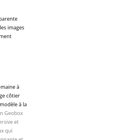
parente
 les images
ement
romaine à
ge côtier
 modèle à la
ion Geobox
rsive et
ux qui
tonnante et