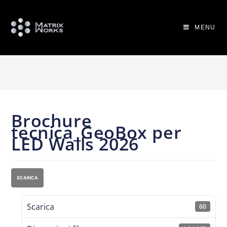
MENU
Brochure
tecnica_GeoBox per
LED Walls 2026
SCARICA
Scarica
60