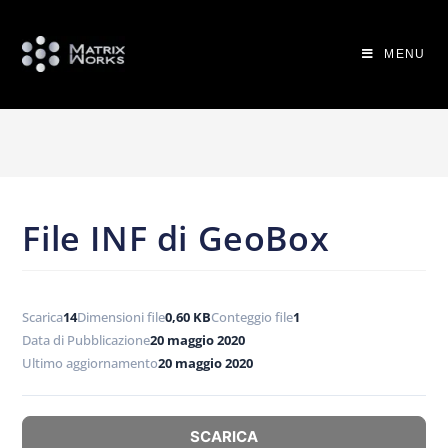
MENU
File INF di GeoBox
Scarica
14
Dimensioni file
0,60 KB
Conteggio file
1
Data di Pubblicazione
20 maggio 2020
Ultimo aggiornamento
20 maggio 2020
SCARICA