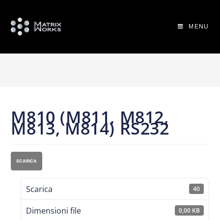
MENU
M810 (M811, M812,
M813, M814) RS232
SCARICA
Scarica
40
Dimensioni file
0,00 KB