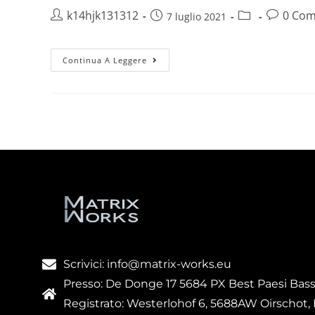
k14hjk131312
0 Com
7 luglio 2021
Continua A Leggere
Scrivici: info@matrix-works.eu
Presso: De Donge 17 5684 PX Best Paesi Bass
Registrato: Westerlohof 6, 5688AW Oirschot, 