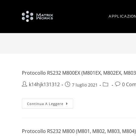
APPLICAZION
Protocollo RS232 M800EX (M801EX, M802EX, M803
k14hjk131312
0 Com
7 luglio 2021
Continua A Leggere
Protocollo RS232 M800 (M801, M802, M803, M804)