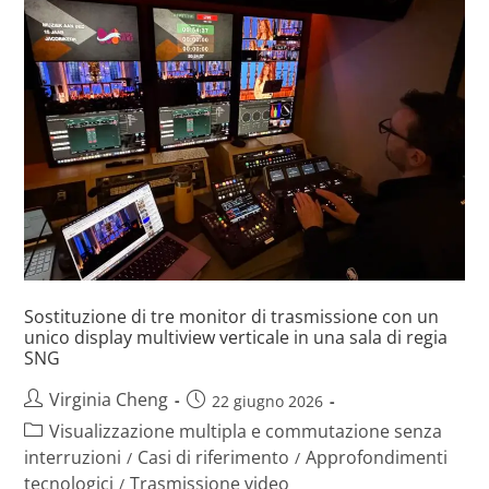
Sostituzione di tre monitor di trasmissione con un
unico display multiview verticale in una sala di regia
SNG
Virginia Cheng
22 giugno 2026
Visualizzazione multipla e commutazione senza
interruzioni
Casi di riferimento
Approfondimenti
/
/
tecnologici
Trasmissione video
/