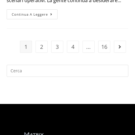
scenari operativi. La gente continua a desiderare...
Continua A Leggere
1
2
3
4
...
16