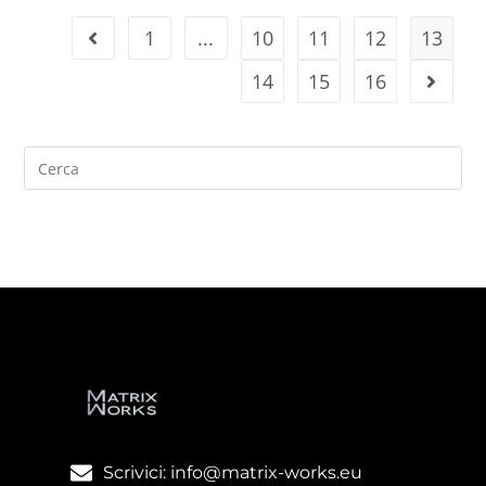
1
...
10
11
12
13
14
15
16
Scrivici: info@matrix-works.eu