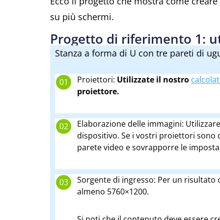
Ecco il progetto che mostra come creare
su più schermi.
Progetto di riferimento 1: ut
Stanza a forma di U con tre pareti di ug
Proiettori:
Utilizzate il nostro
calcola
proiettore.
Elaborazione delle immagini: Utilizzar
dispositivo. Se i vostri proiettori sono
parete video e sovrapporre le impostazi
Sorgente di ingresso: Per un risultato 
almeno 5760×1200.
Si noti che il contenuto deve essere cr