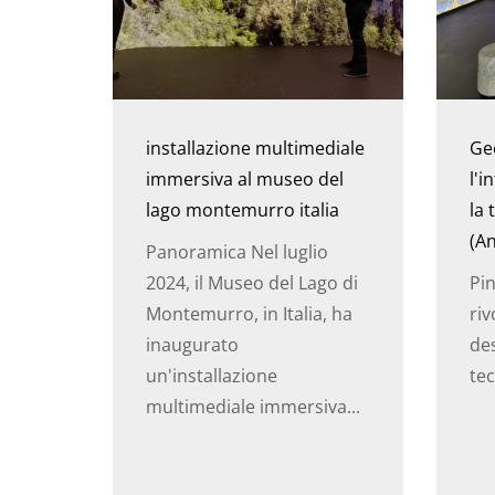
installazione multimediale
Ge
immersiva al museo del
l'i
lago montemurro italia
la 
(An
Panoramica Nel luglio
2024, il Museo del Lago di
Pi
Montemurro, in Italia, ha
riv
inaugurato
des
un'installazione
tec
multimediale immersiva...