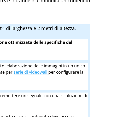
nza soluzione di continuità un contenuto
i di larghezza e 2 metri di altezza.
ne ottimizzata delle specifiche del
ni di elaborazione delle immagini in un unico
tate per
serie di videowall
per configurare la
 di emettere un segnale con una risoluzione di
n questo caso, il contenuto deve essere