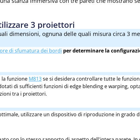
 una stanza immersiva con tre pareti che mostrano se
ilizzare 3 proiettori
uali dimensioni, ognuna delle quali misura circa 3 metr
tore di sfumatura dei bordi
per determinare la configurazio
e la funzione
M813
se si desidera controllare tutte le funzio
 dotati di sufficienti funzioni di edge blending e warping, op
oni tra i proiettori.
ottimale, utilizzare un dispositivo di riproduzione in grado
eato con lo stesso rapporto di aspetto dell'intera parete. I