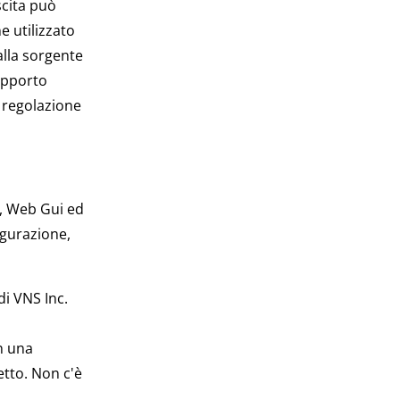
scita può
e utilizzato
alla sorgente
rapporto
a regolazione
B, Web Gui ed
igurazione,
i VNS Inc.
on una
etto. Non c'è