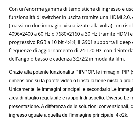
Con un'enorme gamma di tempistiche di ingresso e uscit
funzionalità di switcher in uscita tramite una HDMI 2.0
(massimo due immagini visualizzate alla volta) con riso
4096×2400 a 60 Hz o 7680×2160 a 30 Hz tramite HDMI e
progressivo RGB a 10 bit 4:4:4, il G901 supporta il deep
frequenze di aggiornamento di 24-120 Hz, con deinterla
dell'angolo basso e cadenza 3:2/2:2 in modalità film.
Grazie alla potente funzionalità PIP/POP, le immagini PIP (
dimensione su
la parete video o l'installazione mista a proi
Unicamente, le immagini principali e
secondario
Le immagi
area di ritaglio regolabile e
rapporti di aspetto.
Diverso
Le m
presentazione. A differenza delle soluzioni convenzionali, 
ingresso uguale a quella dell'immagine principale:
4k/2k.