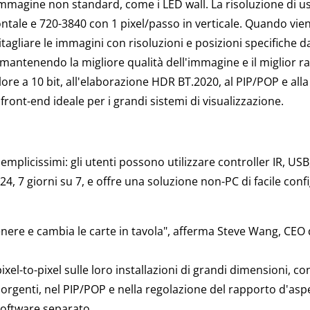
 immagine non standard, come i LED wall. La risoluzione di u
ntale e 720-3840 con 1 pixel/passo in verticale. Quando vien
tagliare le immagini con risoluzioni e posizioni specifiche d
l, mantenendo la migliore qualità dell'immagine e il miglior 
olore a 10 bit, all'elaborazione HDR BT.2020, al PIP/POP e all
 front-end ideale per i grandi sistemi di visualizzazione.
mplicissimi: gli utenti possono utilizzare controller IR, US
4, 7 giorni su 7, e offre una soluzione non-PC di facile conf
ere e cambia le carte in tavola", afferma Steve Wang, CEO d
ixel-to-pixel sulle loro installazioni di grandi dimensioni, c
sorgenti, nel PIP/POP e nella regolazione del rapporto d'asp
software separato.