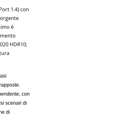
Port 1.4) con
sorgente
simo è
namento
.2020 HDR10;
tura
asi
rapposte.
pendente, con
si scenari di
ne di