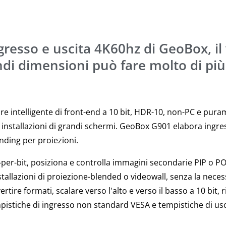
gresso e uscita 4K60hz di GeoBox, il
ndi dimensioni può fare molto di più
re intelligente di front-end a 10 bit, HDR-10, non-PC e pur
 installazioni di grandi schermi. GeoBox G901 elabora ingres
nding per proiezioni.
t-per-bit, posiziona e controlla immagini secondarie PIP o PO
stallazioni di proiezione-blended o videowall, senza la neces
ire formati, scalare verso l'alto e verso il basso a 10 bit, ri
istiche di ingresso non standard VESA e tempistiche di usc