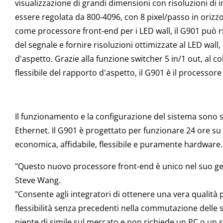
visualizzazione di grandi dimensioni con risoluzioni di
essere regolata da 800-4096, con 8 pixel/passo in orizzo
come processore front-end per i LED wall, il G901 può ri
del segnale e fornire risoluzioni ottimizzate al LED wal
d'aspetto. Grazie alla funzione switcher 5 in/1 out, al c
flessibile del rapporto d'aspetto, il G901 è il processore
Il funzionamento e la configurazione del sistema sono se
Ethernet. Il G901 è progettato per funzionare 24 ore su 2
economica, affidabile, flessibile e puramente hardware.
"Questo nuovo processore front-end è unico nel suo gen
Steve Wang.
"Consente agli integratori di ottenere una vera qualità p
flessibilità senza precedenti nella commutazione delle 
niente di simile sul mercato e non richiede un PC o un 