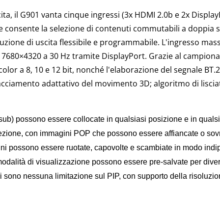
a, il G901 vanta cinque ingressi (3x HDMI 2.0b e 2x Display
, e consente la selezione di contenuti commutabili a doppia 
luzione di uscita flessibile e programmabile. L'ingresso mas
 7680×4320 a 30 Hz tramite DisplayPort. Grazie al campio
 color a 8, 10 e 12 bit, nonché l'elaborazione del segnale BT
cciamento adattativo del movimento 3D; algoritmo di liscia
sub) possono essere collocate in qualsiasi posizione e in qualsi
ezione,
con immagini POP che possono essere affiancate o sov
ni possono essere ruotate, capovolte e scambiate in modo indi
odalità di visualizzazione possono essere pre-salvate per diver
ci sono
nessuna limitazione sul PIP, con supporto della risoluzio